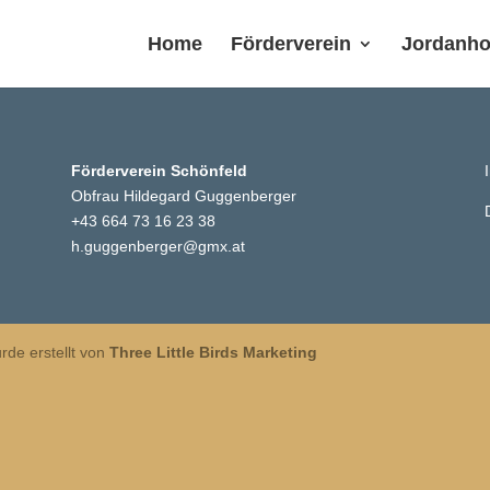
Home
Förderverein
Jordanho
Förderverein Schönfeld
Obfrau Hildegard Guggenberger
+43 664 73 16 23 38
h.guggenberger@gmx.at
rde erstellt von
Three Little Birds Marketing